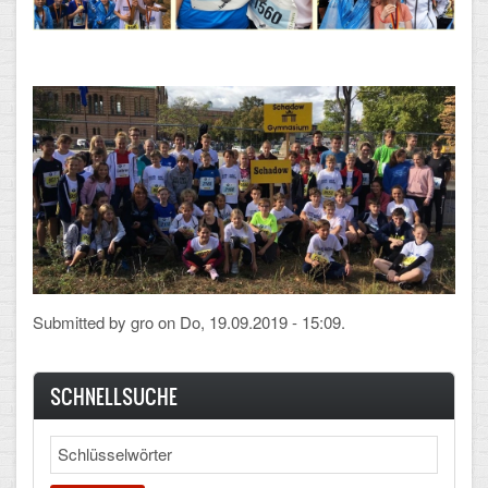
Arbeitsgemeinschaften
Klima-Projekt
Elternchor
Förderverein
Ehemalige
Schulzeitung: Der Gottfried
FÄCHER
Submitted by
gro
on Do, 19.09.2019 - 15:09.
Deutsch und Fremdsprachen
SCHNELLSUCHE
Ethik, Philosophie und Religion
Search
Gesellschaftswissenschaften