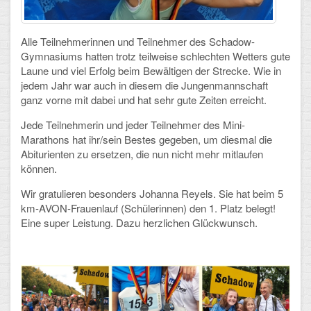
Schulalbum
Alle Teilnehmerinnen und Teilnehmer des Schadow-
Gymnasiums hatten trotz teilweise schlechten Wetters gute
SCHULLEBEN
Laune und viel Erfolg beim Bewältigen der Strecke. Wie in
jedem Jahr war auch in diesem die Jungenmannschaft
Kollegium
ganz vorne mit dabei und hat sehr gute Zeiten erreicht.
Schulleitung
Jede Teilnehmerin und jeder Teilnehmer des Mini-
Marathons hat ihr/sein Bestes gegeben, um diesmal die
Schülervertretung
Abiturienten zu ersetzen, die nun nicht mehr mitlaufen
können.
Gesamtelternvertretung
Wir gratulieren besonders Johanna Reyels. Sie hat beim 5
km-AVON-Frauenlauf (Schülerinnen) den 1. Platz belegt!
Sekretariat
Eine super Leistung. Dazu herzlichen Glückwunsch.
Ganztagsschule
Schulsozialarbeit
Berufsorientierung