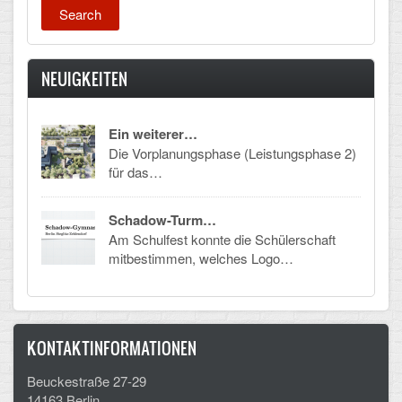
Mathematik, Informatik und Naturwissenschaften
Musische Fächer
NEUIGKEITEN
Sport
ORGANISATION
Ein weiterer…
Die Vorplanungsphase (Leistungsphase 2)
Abitur
für das…
Freistellung/Entschuldigung
Schadow-Turm…
Am Schulfest konnte die Schülerschaft
Kurswahl 10. Kl.
mitbestimmen, welches Logo…
Umwahl 11. Kl.
mPA
KONTAKTINFORMATIONEN
Wahlfächer
Beuckestraße 27-29
TERMINE
14163 Berlin