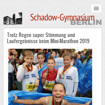
Skip
to
Toggl
main
navig
content
Main
Trotz Regen super Stimmung und
STARTSEITE
navigation
Laufergebnisse beim Mini-Marathon 2019
UNSERE SCHULE
Infos zum Schulalltag
Was uns wichtig ist
Campus
Sanierung
Schulpartnerschaft
Historisches