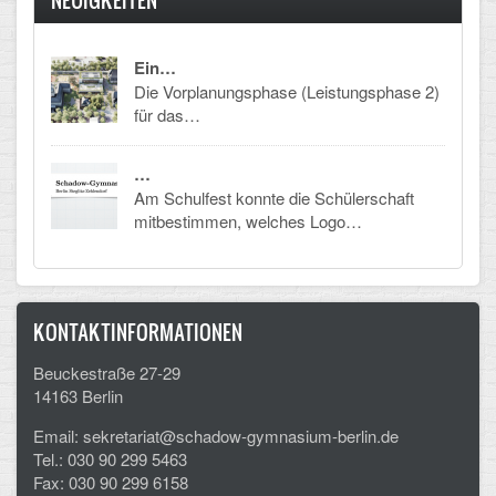
Arbeitsgemeinschaften
Ein…
Klima-Projekt
Die Vorplanungsphase (Leistungsphase 2)
für das…
Elternchor
Förderverein
…
Am Schulfest konnte die Schülerschaft
Ehemalige
mitbestimmen, welches Logo…
Schulzeitung: Der Gottfried
FÄCHER
KONTAKTINFORMATIONEN
Deutsch und Fremdsprachen
Beuckestraße 27-29
14163 Berlin
Ethik, Philosophie und Religion
Email: sekretariat@schadow-gymnasium-berlin.de
Gesellschaftswissenschaften
Tel.: 030 90 299 5463
Fax: 030 90 299 6158