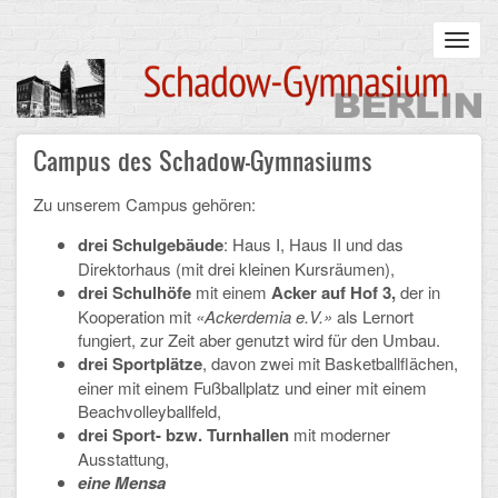
Skip
to
Toggl
main
navig
content
Main
Campus des Schadow-Gymnasiums
STARTSEITE
navigation
Zu unserem Campus gehören:
UNSERE SCHULE
drei
Schulgebäude
: Haus I, Haus II und das
Infos zum Schulalltag
Direktorhaus (mit drei kleinen Kursräumen),
drei
Schulhöfe
mit einem
Acker
auf Hof 3,
der in
Was uns wichtig ist
Kooperation mit
«Ackerdemia e.V.»
als Lernort
fungiert, zur Zeit aber genutzt wird für den Umbau.
Campus
drei Sportplätze
, davon zwei mit Basketballflächen,
einer mit einem Fußballplatz und einer mit einem
Sanierung
Beachvolleyballfeld,
drei Sport- bzw. Turnhallen
mit moderner
Schulpartnerschaft
Ausstattung,
eine Mensa
Historisches