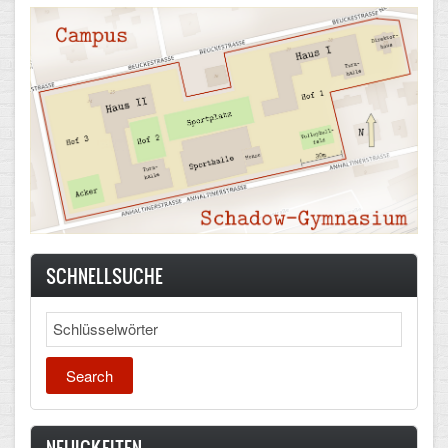
Schulalbum
SCHULLEBEN
Kollegium
Schulleitung
Schülervertretung
Gesamtelternvertretung
SCHNELLSUCHE
Sekretariat
Search
Ganztagsschule
Schulsozialarbeit
Berufsorientierung
NEUIGKEITEN