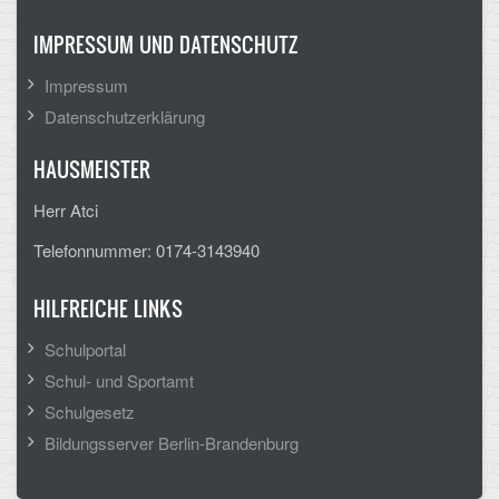
Mathematik, Informatik und Naturwissenschaften
IMPRESSUM UND DATENSCHUTZ
Musische Fächer
Impressum
Sport
Datenschutzerklärung
ORGANISATION
HAUSMEISTER
Abitur
Herr Atci
Telefonnummer: 0174-3143940
Freistellung/Entschuldigung
Kurswahl 10. Kl.
HILFREICHE LINKS
Umwahl 11. Kl.
Schulportal
Schul- und Sportamt
mPA
Schulgesetz
Wahlfächer
Bildungsserver Berlin-Brandenburg
TERMINE