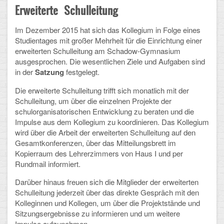
Erweiterte Schulleitung
Arbeitsgemeinschaften
Im Dezember 2015 hat sich das Kollegium in Folge eines
Klima-Projekt
Studientages mit großer Mehrheit für die Einrichtung einer
erweiterten Schulleitung am Schadow-Gymnasium
Elternchor
ausgesprochen. Die wesentlichen Ziele und Aufgaben sind
in der
Satzung
festgelegt.
Förderverein
Die erweiterte Schulleitung trifft sich monatlich mit der
Ehemalige
Schulleitung, um über die einzelnen Projekte der
schulorganisatorischen Entwicklung zu beraten und die
Schulzeitung: Der Gottfried
Impulse aus dem Kollegium zu koordinieren. Das Kollegium
wird über die Arbeit der erweiterten Schulleitung auf den
FÄCHER
Gesamtkonferenzen, über das Mitteilungsbrett im
Kopierraum des Lehrerzimmers von Haus I und per
Rundmail informiert.
Deutsch und Fremdsprachen
Darüber hinaus freuen sich die Mitglieder der erweiterten
Ethik, Philosophie und Religion
Schulleitung jederzeit über das direkte Gespräch mit den
Kolleginnen und Kollegen, um über die Projektstände und
Gesellschaftswissenschaften
Sitzungsergebnisse zu informieren und um weitere
Impulse aufzunehmen.