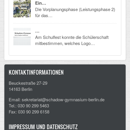
Ein…
Die Vorplanungsphase (Leistungsphase 2)
für das…
…
Am Schulfest konnte die Schülerschaft
mitbestimmen, welches Logo…
KONTAKTINFORMATIONEN
Beuckestraße 27-29
14163 Berlin
Email: sekretariat@schadow-gymnasium-berlin.de
Tel.: 030 90 299 5463
Fax: 030 90 299 6158
IMPRESSUM UND DATENSCHUTZ