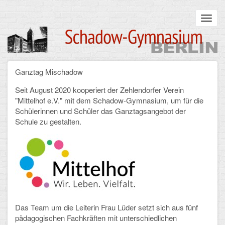
Skip
to
Toggl
main
navig
content
Main
Ganztag Mischadow
STARTSEITE
navigation
Seit August 2020 kooperiert der Zehlendorfer Verein
UNSERE SCHULE
"Mittelhof e.V." mit dem Schadow-Gymnasium, um für die
Schülerinnen und Schüler das Ganztagsangebot der
Infos zum Schulalltag
Schule zu gestalten.
Was uns wichtig ist
Campus
Sanierung
Schulpartnerschaft
Das Team um die Leiterin Frau Lüder setzt sich aus fünf
pädagogischen Fachkräften mit unterschiedlichen
Historisches