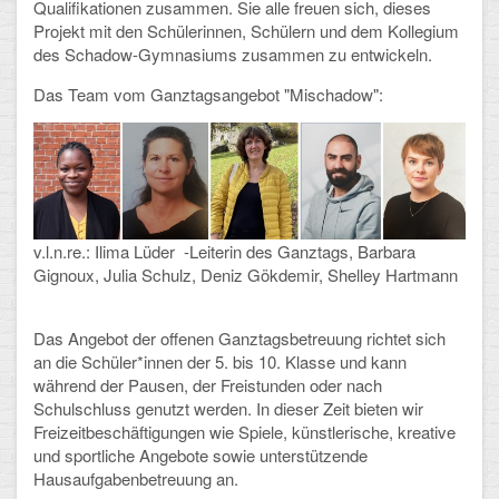
Qualifikationen zusammen. Sie alle freuen sich, dieses
Projekt mit den Schülerinnen, Schülern und dem Kollegium
Schulalbum
des Schadow-Gymnasiums zusammen zu entwickeln.
Das Team vom Ganztagsangebot "Mischadow":
SCHULLEBEN
Kollegium
Schulleitung
Schülervertretung
v.l.n.re.: Ilima Lüder -Leiterin des Ganztags, Barbara
Gignoux, Julia Schulz, Deniz Gökdemir, Shelley Hartmann
Gesamtelternvertretung
Das Angebot der offenen Ganztagsbetreuung richtet sich
Sekretariat
an die Schüler*innen der 5. bis 10. Klasse und kann
während der Pausen, der Freistunden oder nach
Ganztagsschule
Schulschluss genutzt werden. In dieser Zeit bieten wir
Freizeitbeschäftigungen wie Spiele, künstlerische, kreative
Schulsozialarbeit
und sportliche Angebote sowie unterstützende
Hausaufgabenbetreuung an.
Berufsorientierung