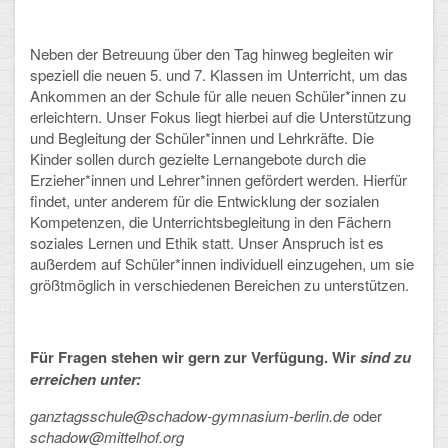
Arbeitsgemeinschaften
Neben der Betreuung über den Tag hinweg begleiten wir
Klima-Projekt
speziell die neuen 5. und 7. Klassen im Unterricht, um das
Ankommen an der Schule für alle neuen Schüler*innen zu
Elternchor
erleichtern. Unser Fokus liegt hierbei auf die Unterstützung
und Begleitung der Schüler*innen und Lehrkräfte. Die
Förderverein
Kinder sollen durch gezielte Lernangebote durch die
Erzieher*innen und Lehrer*innen gefördert werden. Hierfür
Ehemalige
findet, unter anderem für die Entwicklung der sozialen
Kompetenzen, die Unterrichtsbegleitung in den Fächern
Schulzeitung: Der Gottfried
soziales Lernen und Ethik statt. Unser Anspruch ist es
außerdem auf Schüler*innen individuell einzugehen, um sie
FÄCHER
größtmöglich in verschiedenen Bereichen zu unterstützen.
Deutsch und Fremdsprachen
Für Fragen stehen wir gern zur Verfügung. Wir
sind zu
Ethik, Philosophie und Religion
erreichen unter:
Gesellschaftswissenschaften
ganztagsschule@schadow-gymnasium-berlin.de
oder
schadow@mittelhof.org