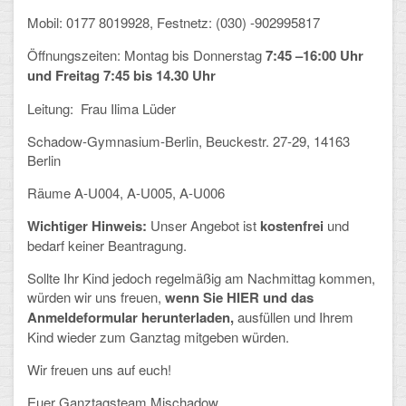
Mathematik, Informatik und Naturwissenschaften
Mobil: 0177 8019928, Festnetz: (030) -902995817
Musische Fächer
Öffnungszeiten: Montag bis Donnerstag
7:45 –16:00 Uhr
und Freitag 7:45 bis 14.30 Uhr
Sport
Leitung: Frau Ilima Lüder
ORGANISATION
Schadow-Gymnasium-Berlin, Beuckestr.
27-29, 14163
Berlin
Abitur
Räume A-U004, A-U005, A-U006
Freistellung/Entschuldigung
Wichtiger Hinweis:
Unser Angebot ist
kostenfrei
und
Kurswahl 10. Kl.
bedarf keiner Beantragung.
Sollte Ihr Kind jedoch regelmäßig am Nachmittag kommen,
Umwahl 11. Kl.
würden wir uns freuen,
wenn Sie HIER
und das
Anmeldeformular herunterladen
,
ausfüllen und Ihrem
mPA
Kind wieder zum Ganztag mitgeben würden.
Wahlfächer
Wir freuen uns auf euch!
TERMINE
Euer Ganztagsteam Mischadow