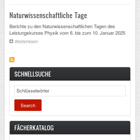
Curriculum
Mathematik, Informatik und Naturwissenschaften
Naturwissenschaftliche Tage
Musische Fächer
Berichte zu den Naturwissenschaftlichen Tagen des
Sport
Leistungskurses Physik vom 6. bis zum 10. Januar 2025
Weiterlesen
über
ORGANISATION
Naturwissenschaftliche
Tage
Abitur
Freistellung/Entschuldigung
SCHNELLSUCHE
Kurswahl 10. Kl.
Search
Umwahl 11. Kl.
mPA
Wahlfächer
FÄCHERKATALOG
TERMINE