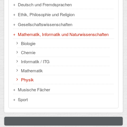
Deutsch und Fremdsprachen
CLOUD
Ethik, Philosophie und Religion
Lernraum Berlin
Gesellschaftswissenschaften
Mathematik, Informatik und Naturwissenschaften
Nextcloud (Eigene Dateien und Tauschordner)
Biologie
Gitlab
Chemie
Informatik / ITG
Mathematik
Physik
Musische Fächer
Sport