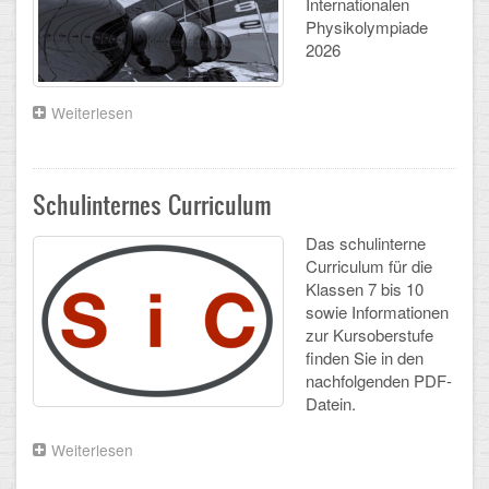
Internationalen
Arbeitsgemeinschaften
Physikolympiade
2026
Klima-Projekt
Weiterlesen
über
Elternchor
Aktuelles
aus
Förderverein
dem
Fachbereich
Schulinternes Curriculum
Ehemalige
Physik
Das schulinterne
Schulzeitung: Der Gottfried
Curriculum für die
Klassen 7 bis 10
FÄCHER
sowie Informationen
zur Kursoberstufe
Deutsch und Fremdsprachen
finden Sie in den
nachfolgenden PDF-
Ethik, Philosophie und Religion
Datein.
Gesellschaftswissenschaften
Weiterlesen
über
Schulinternes