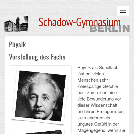
Skip
to
Toggl
main
navig
content
Main
Physik
STARTSEITE
navigation
Vorstellung des Fachs
UNSERE SCHULE
Physik als Schulfach
Infos zum Schulalltag
löst bei vielen
Menschen sehr
Was uns wichtig ist
zwiespältige Gefühle
aus: zum einen eine
Campus
tiefe Bewunderung vor
dieser Wissenschaft
Sanierung
und ihren Protagonisten,
zum anderen ein
Schulpartnerschaft
ungutes Gefühl in der
Magengegend, wenn sie
Historisches