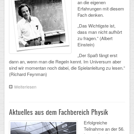
an die eigenen
Erfahrungen mit diesem
Schulalbum
Fach denken.
SCHULLEBEN
„Das Wichtigste ist,
dass man nicht aufhört
zu fragen.“ (Albert
Kollegium
Einstein)
Schulleitung
„Der Spaß fängt erst
dann an, wenn man die Regeln kennt. Im Universum aber
Schülervertretung
sind wir momentan noch dabei, die Spielanleitung zu lesen.“
(Richard Feynman)
Gesamtelternvertretung
Weiterlesen
über
Sekretariat
Vorstellung
des
Ganztagsschule
Fachs
Aktuelles aus dem Fachbereich Physik
Schulsozialarbeit
Erfolgreiche
Berufsorientierung
Teilnahme an der 56.