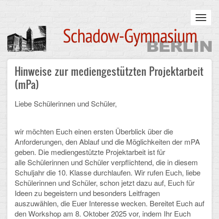
Skip
to
Toggl
main
navig
content
Main
Hinweise zur mediengestützten Projektarbeit
STARTSEITE
navigation
(mPa)
UNSERE SCHULE
Liebe Schülerinnen und Schüler,
Infos zum Schulalltag
wir möchten Euch einen ersten Überblick über die
Was uns wichtig ist
Anforderungen, den Ablauf und die Möglichkeiten der mPA
geben. Die mediengestützte Projektarbeit ist für
Campus
alle Schülerinnen und Schüler verpflichtend, die in diesem
Schuljahr die 10. Klasse durchlaufen. Wir rufen Euch, liebe
Sanierung
Schülerinnen und Schüler, schon jetzt dazu auf, Euch für
Ideen zu begeistern und besonders Leitfragen
Schulpartnerschaft
auszuwählen, die Euer Interesse wecken. Bereitet Euch auf
den Workshop am 8. Oktober 2025 vor, indem Ihr Euch
Historisches