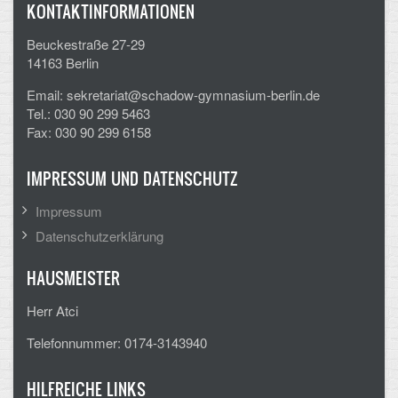
Mathematik, Informatik und Naturwissenschaften
KONTAKTINFORMATIONEN
Musische Fächer
Beuckestraße 27-29
14163 Berlin
Sport
Email: sekretariat@schadow-gymnasium-berlin.de
Tel.: 030 90 299 5463
ORGANISATION
Fax: 030 90 299 6158
Abitur
IMPRESSUM UND DATENSCHUTZ
Freistellung/Entschuldigung
Impressum
Datenschutzerklärung
Kurswahl 10. Kl.
HAUSMEISTER
Umwahl 11. Kl.
Herr Atci
mPA
Telefonnummer: 0174-3143940
Wahlfächer
HILFREICHE LINKS
TERMINE