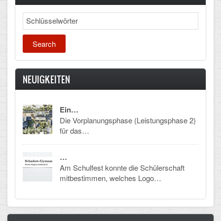
Arbeitsgemeinschaften
Search
Klima-Projekt
Elternchor
Förderverein
NEUIGKEITEN
Ehemalige
Ein…
Schulzeitung: Der Gottfried
Die Vorplanungsphase (Leistungsphase 2)
für das…
FÄCHER
…
Deutsch und Fremdsprachen
Am Schulfest konnte die Schülerschaft
mitbestimmen, welches Logo…
Ethik, Philosophie und Religion
Gesellschaftswissenschaften