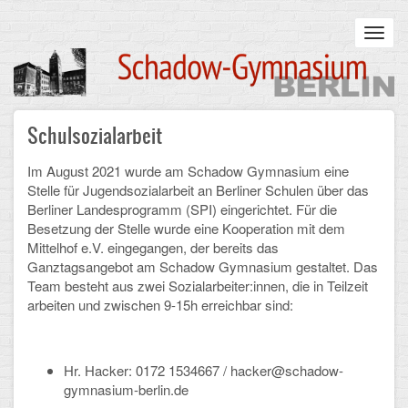
Skip
to
Toggl
main
navig
content
Main
Schulsozialarbeit
STARTSEITE
navigation
UNSERE SCHULE
Im August 2021 wurde am Schadow Gymnasium eine
Stelle für Jugendsozialarbeit an Berliner Schulen über das
Berliner Landesprogramm (SPI) eingerichtet. Für die
Infos zum Schulalltag
Besetzung der Stelle wurde eine Kooperation mit dem
Mittelhof e.V. eingegangen, der bereits das
Was uns wichtig ist
Ganztagsangebot am Schadow Gymnasium gestaltet.
Das
Team besteht aus zwei Sozialarbeiter:innen, die in Teilzeit
Campus
arbeiten und zwischen 9-15h erreichbar sind:
Sanierung
Schulpartnerschaft
Hr. Hacker:
0172 1534667 /
hacker@schadow-
gymnasium-berlin.de
Historisches