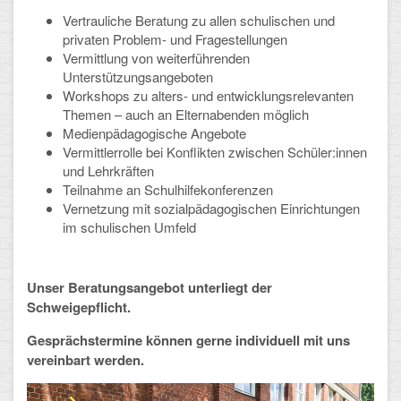
Mathematik, Informatik und Naturwissenschaften
Vertrauliche Beratung zu allen schulischen und
privaten Problem- und Fragestellungen
Musische Fächer
Vermittlung von weiterführenden
Unterstützungsangeboten
Sport
Workshops zu alters- und entwicklungsrelevanten
Themen – auch an Elternabenden möglich
ORGANISATION
Medienpädagogische Angebote
Vermittlerrolle bei Konflikten zwischen Schüler:innen
Abitur
und Lehrkräften
Teilnahme an Schulhilfekonferenzen
Freistellung/Entschuldigung
Vernetzung mit sozialpädagogischen Einrichtungen
im schulischen Umfeld
Kurswahl 10. Kl.
Umwahl 11. Kl.
Unser Beratungsangebot unterliegt der
Schweigepflicht.
mPA
Gesprächstermine können gerne individuell mit uns
Wahlfächer
vereinbart werden.
TERMINE