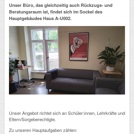
Unser Büro, das gleichzeitig auch Rückzugs- und
Arbeitsgemeinschaften
Beratungsraum ist, findet sich im Sockel des
Hauptgebäudes Haus A-U002.
Klima-Projekt
Elternchor
Förderverein
Ehemalige
Schulzeitung: Der Gottfried
FÄCHER
Deutsch und Fremdsprachen
Ethik, Philosophie und Religion
Unser Angebot richtet sich an Schüler:innen, Lehrkräfte und
Eltern/Sorgeberechtigte.
Gesellschaftswissenschaften
Zu unseren Hauptaufgaben zählen: