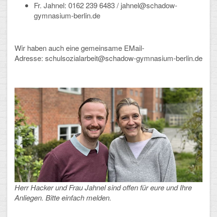
Fr. Jahnel:
0162 239 6483 /
jahnel@schadow-
gymnasium-berlin.de
Schulalbum
SCHULLEBEN
Wir haben auch eine gemeinsame EMail-
Adresse:
schulsozialarbeit@schadow-gymnasium-berlin.de
Kollegium
Schulleitung
Schülervertretung
Gesamtelternvertretung
Sekretariat
Ganztagsschule
Herr Hacker und Frau Jahnel sind offen für eure und Ihre
Schulsozialarbeit
Anliegen. Bitte einfach melden.
Berufsorientierung