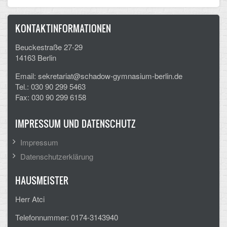
Arbeitsgemeinschaften
KONTAKTINFORMATIONEN
Klima-Projekt
Beuckestraße 27-29
Elternchor
14163 Berlin
Email: sekretariat@schadow-gymnasium-berlin.de
Förderverein
Tel.: 030 90 299 5463
Fax: 030 90 299 6158
Ehemalige
Schulzeitung: Der Gottfried
IMPRESSUM UND DATENSCHUTZ
FÄCHER
Impressum
Datenschutzerklärung
Deutsch und Fremdsprachen
HAUSMEISTER
Ethik, Philosophie und Religion
Herr Atci
Gesellschaftswissenschaften
Telefonnummer: 0174-3143940