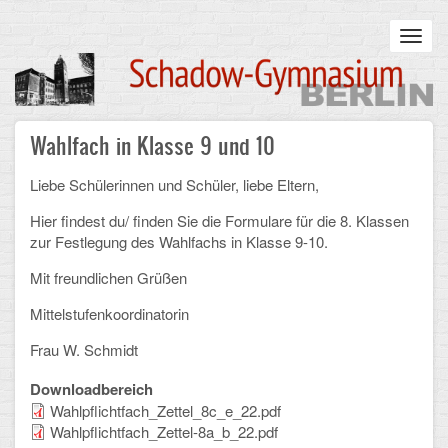
Skip
to
Toggl
main
navig
content
Main
Wahlfach in Klasse 9 und 10
STARTSEITE
navigation
Liebe Schülerinnen und Schüler, liebe Eltern,
UNSERE SCHULE
Hier findest du/ finden Sie die Formulare für die 8. Klassen
Infos zum Schulalltag
zur Festlegung des Wahlfachs in Klasse 9-10.
Mit freundlichen Grüßen
Was uns wichtig ist
Mittelstufenkoordinatorin
Campus
Frau W. Schmidt
Sanierung
Downloadbereich
Schulpartnerschaft
Wahlpflichtfach_Zettel_8c_e_22.pdf
Wahlpflichtfach_Zettel-8a_b_22.pdf
Historisches