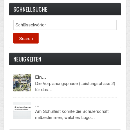
SCHNELLSUCHE
Schulalbum
Search
SCHULLEBEN
Kollegium
Schulleitung
NEUIGKEITEN
Schülervertretung
Gesamtelternvertretung
Ein…
Die Vorplanungsphase (Leistungsphase 2)
Sekretariat
für das…
Ganztagsschule
…
Am Schulfest konnte die Schülerschaft
Schulsozialarbeit
mitbestimmen, welches Logo…
Berufsorientierung