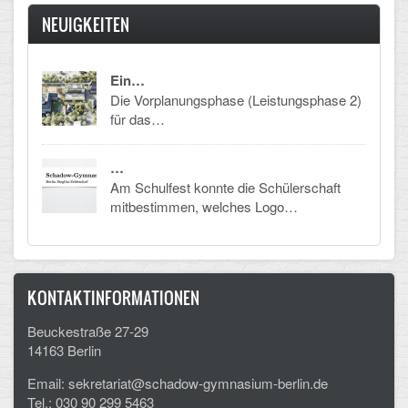
NEUIGKEITEN
Schulalbum
SCHULLEBEN
Ein…
Die Vorplanungsphase (Leistungsphase 2)
für das…
Kollegium
Schulleitung
…
Am Schulfest konnte die Schülerschaft
Schülervertretung
mitbestimmen, welches Logo…
Gesamtelternvertretung
Sekretariat
KONTAKTINFORMATIONEN
Ganztagsschule
Beuckestraße 27-29
14163 Berlin
Schulsozialarbeit
Email: sekretariat@schadow-gymnasium-berlin.de
Berufsorientierung
Tel.: 030 90 299 5463