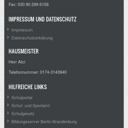
Fax: 030 90 299 6158
Arbeitsgemeinschaften
IMPRESSUM UND DATENSCHUTZ
Klima-Projekt
Impressum
Elternchor
Datenschutzerklärung
Förderverein
HAUSMEISTER
Ehemalige
Herr Atci
Schulzeitung: Der Gottfried
Telefonnummer: 0174-3143940
FÄCHER
HILFREICHE LINKS
Deutsch und Fremdsprachen
Schulportal
Schul- und Sportamt
Ethik, Philosophie und Religion
Schulgesetz
Gesellschaftswissenschaften
Bildungsserver Berlin-Brandenburg