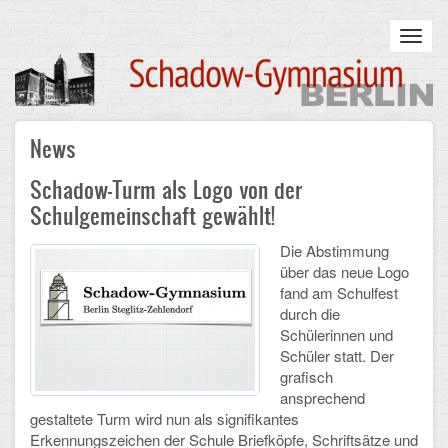
Skip
to
Toggl
main
navig
content
Main
News
STARTSEITE
navigation
Schadow-Turm als Logo von der
UNSERE SCHULE
Schulgemeinschaft gewählt!
Infos zum Schulalltag
Die Abstimmung
über das neue Logo
Was uns wichtig ist
fand am Schulfest
durch die
Campus
Schülerinnen und
Schüler statt. Der
Sanierung
grafisch
ansprechend
Schulpartnerschaft
gestaltete Turm wird nun als signifikantes
Erkennungszeichen der Schule Briefköpfe, Schriftsätze und
Historisches