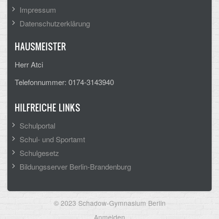
Impressum
CLOUD
Datenschutzerklärung
Lernraum Berlin
HAUSMEISTER
Nextcloud (Eigene Dateien und Tauschordner)
Herr Atci
Gitlab
Telefonnummer: 0174-3143940
HILFREICHE LINKS
Schulportal
Schul- und Sportamt
Schulgesetz
Bildungsserver Berlin-Brandenburg
© 2023 Schadow-Gymnasium Berlin
User
Anmelden