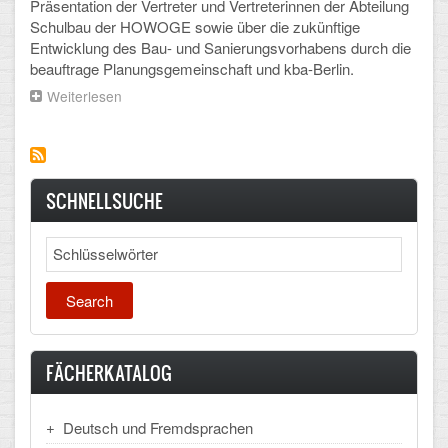
Präsentation der Vertreter und Vertreterinnen der Abteilung
Arbeitsgemeinschaften
Schulbau der HOWOGE sowie über die zukünftige
Entwicklung des Bau- und Sanierungsvorhabens durch die
Klima-Projekt
beauftrage Planungsgemeinschaft und kba-Berlin.
Weiterlesen
über
Elternchor
Ein
weiterer
Förderverein
großer
Schritt
Ehemalige
ist
SCHNELLSUCHE
getan!
Schulzeitung: Der Gottfried
Search
FÄCHER
Deutsch und Fremdsprachen
Ethik, Philosophie und Religion
FÄCHERKATALOG
Gesellschaftswissenschaften
Deutsch und Fremdsprachen