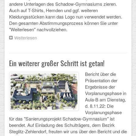
andere Unterlagen des Schadow-Gymnasiums zieren.
Auch auf T-Shirts, Hemden und ggf. weiteren
Schulalbum
Kleidungsstücken kann das Logo nun verwendet werden.
Den gesamten Abstimmungsprozess können Sie unter
SCHULLEBEN
"Weiterlesen" nachvollziehen.
Weiterlesen
über
Kollegium
Schadow-
Turm
Schulleitung
als
Logo
Ein weiterer großer Schritt ist getan!
Schülervertretung
von
der
Bericht über die
Schulgemeinschaft
Gesamtelternvertretung
Präsentation der
gewählt!
Ergebnisse der
Sekretariat
Vorplanungsphase in
Aula-B am Dienstag,
Ganztagsschule
d. 8.11.22: Die
Vorplanungsphase
Schulsozialarbeit
für das "Sanierungsprojekt Schadow-Gymnasium" ist
beendet. Auf Einladung des Schulträgers, dem Bezirk
Berufsorientierung
Steglitz-Zehlendorf, freuten wir uns über den Bericht und die