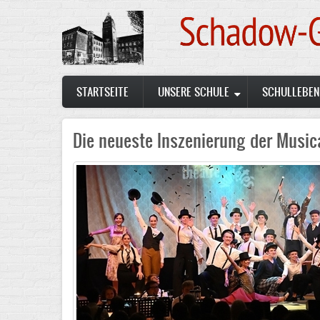
Skip
to
main
content
Main
STARTSEITE
UNSERE SCHULE
SCHULLEBEN
navigation
Die neueste Inszenierung der Musical