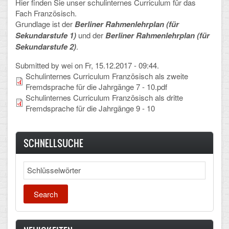
Hier finden Sie unser schulinternes Curriculum für das
Fach Französisch.
Schulalbum
Grundlage ist der
Berliner Rahmenlehrplan (für
Sekundarstufe 1)
und der
Berliner Rahmenlehrplan (für
SCHULLEBEN
Sekundarstufe 2)
.
Submitted by
wei
on Fr, 15.12.2017 - 09:44.
Kollegium
Schulinternes Curriculum Französisch als zweite
Fremdsprache für die Jahrgänge 7 - 10.pdf
Schulleitung
Schulinternes Curriculum Französisch als dritte
Fremdsprache für die Jahrgänge 9 - 10
Schülervertretung
Gesamtelternvertretung
SCHNELLSUCHE
Sekretariat
Search
Ganztagsschule
Schulsozialarbeit
Berufsorientierung