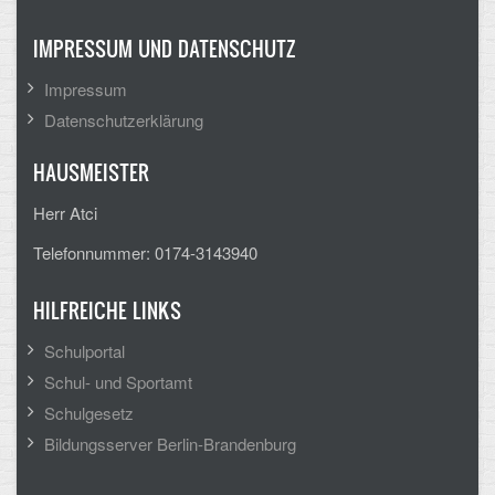
Mathematik, Informatik und Naturwissenschaften
IMPRESSUM UND DATENSCHUTZ
Musische Fächer
Impressum
Sport
Datenschutzerklärung
ORGANISATION
HAUSMEISTER
Abitur
Herr Atci
Freistellung/Entschuldigung
Telefonnummer: 0174-3143940
Kurswahl 10. Kl.
HILFREICHE LINKS
Umwahl 11. Kl.
Schulportal
Schul- und Sportamt
mPA
Schulgesetz
Wahlfächer
Bildungsserver Berlin-Brandenburg
TERMINE