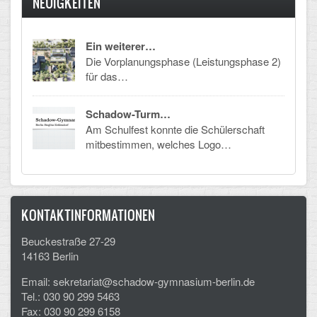
NEUIGKEITEN
Arbeitsgemeinschaften
Ein weiterer…
Klima-Projekt
Die Vorplanungsphase (Leistungsphase 2)
für das…
Elternchor
Förderverein
Schadow-Turm…
Am Schulfest konnte die Schülerschaft
Ehemalige
mitbestimmen, welches Logo…
Schulzeitung: Der Gottfried
FÄCHER
KONTAKTINFORMATIONEN
Deutsch und Fremdsprachen
Beuckestraße 27-29
14163 Berlin
Ethik, Philosophie und Religion
Email: sekretariat@schadow-gymnasium-berlin.de
Gesellschaftswissenschaften
Tel.: 030 90 299 5463
Fax: 030 90 299 6158