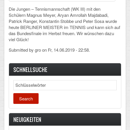
Die Jungen – Tennismannschaft (WK III) mit den
Schulalbum
Schülern
Magnus Meyer, Aryan Amrollah Majdabadi,
Patrick Ranger, Konstantin Stobbe und Peter Sosa
wurde
SCHULLEBEN
heute BERLINER MEISTER im TENNIS und kann sich auf
das Bundesfinale im Herbst freuen. Wir wünschen dazu
viel Glück!
Kollegium
Submitted by
gro
on Fr, 14.06.2019 - 22:58.
Schulleitung
Schülervertretung
SCHNELLSUCHE
Gesamtelternvertretung
Search
Sekretariat
Ganztagsschule
Schulsozialarbeit
NEUIGKEITEN
Berufsorientierung