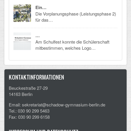
Arbeitsgemeinschaften
Ein…
Die Vorplanungsphase (Leistungsphase 2)
Klima-Projekt
für das…
Elternchor
…
Am Schulfest konnte die Schülerschaft
Förderverein
mitbestimmen, welches Logo…
Ehemalige
Schulzeitung: Der Gottfried
KONTAKTINFORMATIONEN
FÄCHER
Beuckestraße 27-29
14163 Berlin
Deutsch und Fremdsprachen
Email: sekretariat@schadow-gymnasium-berlin.de
Ethik, Philosophie und Religion
Tel.: 030 90 299 5463
Fax: 030 90 299 6158
Gesellschaftswissenschaften