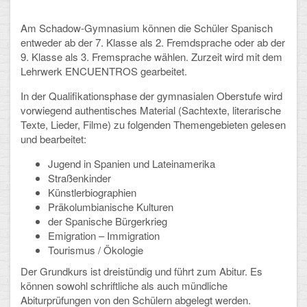
Am Schadow-Gymnasium können die Schüler Spanisch
Schulalbum
entweder ab der 7. Klasse als 2. Fremdsprache oder ab der
9. Klasse als 3. Fremsprache wählen. Zurzeit wird mit dem
SCHULLEBEN
Lehrwerk ENCUENTROS gearbeitet.
Kollegium
In der Qualifikationsphase der gymnasialen Oberstufe wird
vorwiegend authentisches Material (Sachtexte, literarische
Schulleitung
Texte, Lieder, Filme) zu folgenden Themengebieten gelesen
und bearbeitet:
Schülervertretung
Jugend in Spanien und Lateinamerika
Straßenkinder
Gesamtelternvertretung
Künstlerbiographien
Präkolumbianische Kulturen
Sekretariat
der Spanische Bürgerkrieg
Emigration – Immigration
Ganztagsschule
Tourismus / Ökologie
Schulsozialarbeit
Der Grundkurs ist dreistündig und führt zum Abitur. Es
können sowohl schriftliche als auch mündliche
Berufsorientierung
Abiturprüfungen von den Schülern abgelegt werden.