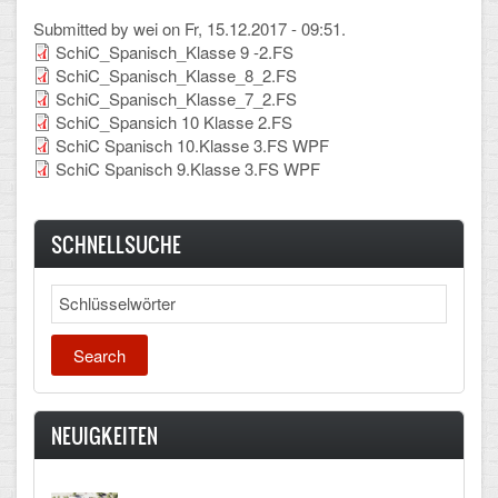
Arbeitsgemeinschaften
Submitted by
wei
on Fr, 15.12.2017 - 09:51.
SchiC_Spanisch_Klasse 9 -2.FS
Klima-Projekt
SchiC_Spanisch_Klasse_8_2.FS
SchiC_Spanisch_Klasse_7_2.FS
Elternchor
SchiC_Spansich 10 Klasse 2.FS
SchiC Spanisch 10.Klasse 3.FS WPF
Förderverein
SchiC Spanisch 9.Klasse 3.FS WPF
Ehemalige
SCHNELLSUCHE
Schulzeitung: Der Gottfried
Search
FÄCHER
Deutsch und Fremdsprachen
Ethik, Philosophie und Religion
NEUIGKEITEN
Gesellschaftswissenschaften