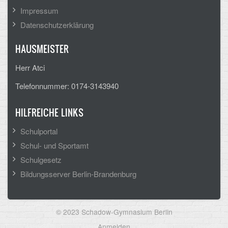
Impressum
CLOUD
Datenschutzerklärung
Lernraum Berlin
HAUSMEISTER
Nextcloud (Eigene Dateien und Tauschordner)
Herr Atci
Gitlab
Telefonnummer: 0174-3143940
HILFREICHE LINKS
Schulportal
Schul- und Sportamt
Schulgesetz
Bildungsserver Berlin-Brandenburg
© 2023 Schadow-Gymnasium Berlin
User
Anmelden