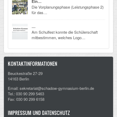
Ein…
Mathematik, Informatik und Naturwissenschaften
Die Vorplanungsphase (Leistungsphase 2)
für das…
Musische Fächer
Sport
…
Am Schulfest konnte die Schülerschaft
ORGANISATION
mitbestimmen, welches Logo…
Abitur
Freistellung/Entschuldigung
KONTAKTINFORMATIONEN
Kurswahl 10. Kl.
Beuckestraße 27-29
14163 Berlin
Umwahl 11. Kl.
Email: sekretariat@schadow-gymnasium-berlin.de
mPA
Tel.: 030 90 299 5463
Fax: 030 90 299 6158
Wahlfächer
IMPRESSUM UND DATENSCHUTZ
TERMINE