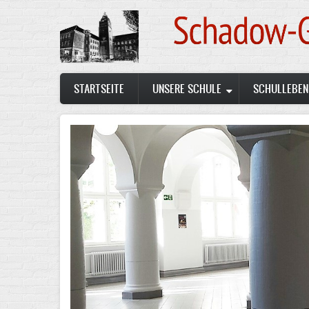
Skip
to
main
content
Main
STARTSEITE
UNSERE SCHULE
SCHULLEBEN
navigation