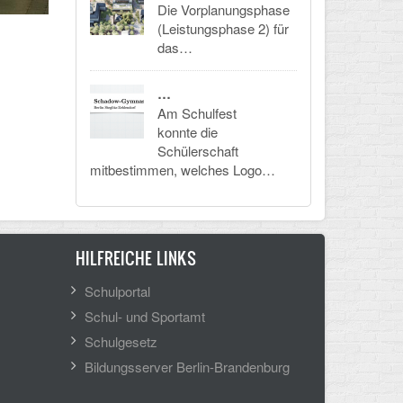
Die Vorplanungsphase
(Leistungsphase 2) für
das…
…
Am Schulfest
konnte die
Schülerschaft
mitbestimmen, welches Logo…
HILFREICHE LINKS
Schulportal
Schul- und Sportamt
Schulgesetz
Bildungsserver Berlin-Brandenburg