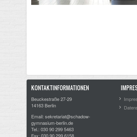
KONTAKTINFORMATIONEN
IMPRE
Beuckestraße 27-29
Impre
14163 Berlin
Datens
Email: sekretariat@schadow-
gymnasium-berlin.de
Tel.: 030 90 299 5463
Fax: 030 90 299 6158