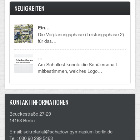
NEUIGKEITEN
Schulalbum
SCHULLEBEN
Ein…
Die Vorplanungsphase (Leistungsphase 2)
für das…
Kollegium
Schulleitung
…
Am Schulfest konnte die Schülerschaft
Schülervertretung
mitbestimmen, welches Logo…
Gesamtelternvertretung
Sekretariat
KONTAKTINFORMATIONEN
Ganztagsschule
Beuckestraße 27-29
14163 Berlin
Schulsozialarbeit
Email: sekretariat@schadow-gymnasium-berlin.de
Berufsorientierung
Tel.: 030 90 299 5463