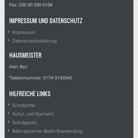
Fax: 030 90 299 6158
Arbeitsgemeinschaften
IMPRESSUM UND DATENSCHUTZ
Klima-Projekt
Impressum
Elternchor
Datenschutzerklärung
Förderverein
HAUSMEISTER
Ehemalige
Herr Atci
Schulzeitung: Der Gottfried
Telefonnummer: 0174-3143940
FÄCHER
HILFREICHE LINKS
Deutsch und Fremdsprachen
Schulportal
Schul- und Sportamt
Ethik, Philosophie und Religion
Schulgesetz
Gesellschaftswissenschaften
Bildungsserver Berlin-Brandenburg