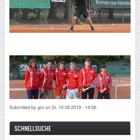
Mathematik, Informatik und Naturwissenschaften
Musische Fächer
Sport
ORGANISATION
Abitur
Freistellung/Entschuldigung
Kurswahl 10. Kl.
Umwahl 11. Kl.
Submitted by
gro
on Di, 10.09.2019 - 14:56.
mPA
Wahlfächer
SCHNELLSUCHE
TERMINE