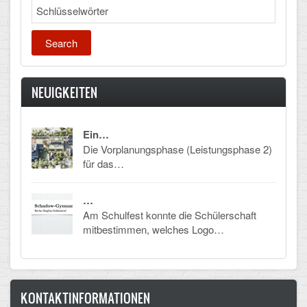
Search
CLOUD
Lernraum Berlin
Nextcloud (Eigene Dateien und Tauschordner)
NEUIGKEITEN
Gitlab
Ein…
Die Vorplanungsphase (Leistungsphase 2)
für das…
…
Am Schulfest konnte die Schülerschaft
mitbestimmen, welches Logo…
KONTAKTINFORMATIONEN