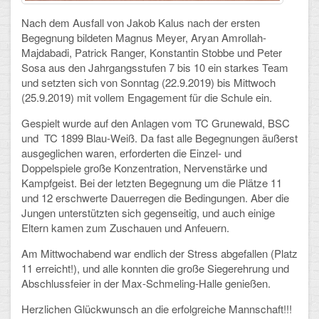
Nach dem Ausfall von Jakob Kalus nach der ersten
Schulalbum
Begegnung bildeten Magnus Meyer, Aryan Amrollah-
Majdabadi, Patrick Ranger, Konstantin Stobbe und Peter
SCHULLEBEN
Sosa aus den Jahrgangsstufen 7 bis 10 ein starkes Team
und setzten sich von Sonntag (22.9.2019) bis Mittwoch
Kollegium
(25.9.2019) mit vollem Engagement für die Schule ein.
Gespielt wurde auf den Anlagen vom TC Grunewald, BSC
Schulleitung
und TC 1899 Blau-Weiß. Da fast alle Begegnungen äußerst
ausgeglichen waren, erforderten die Einzel- und
Schülervertretung
Doppelspiele große Konzentration, Nervenstärke und
Kampfgeist. Bei der letzten Begegnung um die Plätze 11
Gesamtelternvertretung
und 12 erschwerte Dauerregen die Bedingungen. Aber die
Jungen unterstützten sich gegenseitig, und auch einige
Sekretariat
Eltern kamen zum Zuschauen und Anfeuern.
Ganztagsschule
Am Mittwochabend war endlich der Stress abgefallen (Platz
11 erreicht!), und alle konnten die große Siegerehrung und
Schulsozialarbeit
Abschlussfeier in der Max-Schmeling-Halle genießen.
Berufsorientierung
Herzlichen Glückwunsch an die erfolgreiche Mannschaft!!!