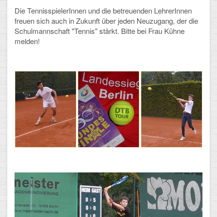
Die TennisspielerInnen und die betreuenden LehrerInnen
Arbeitsgemeinschaften
freuen sich auch in Zukunft über jeden Neuzugang, der die
Schulmannschaft "Tennis" stärkt. Bitte bei Frau Kühne
Klima-Projekt
melden!
Elternchor
Förderverein
Ehemalige
Schulzeitung: Der Gottfried
FÄCHER
Deutsch und Fremdsprachen
Ethik, Philosophie und Religion
Gesellschaftswissenschaften