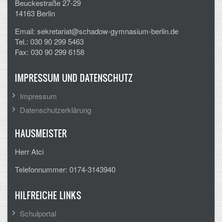
Beuckestraße 27-29
14163 Berlin
CLOUD
Email: sekretariat@schadow-gymnasium-berlin.de
Lernraum Berlin
Tel.: 030 90 299 5463
Fax: 030 90 299 6158
Nextcloud (Eigene Dateien und Tauschordner)
IMPRESSUM UND DATENSCHUTZ
Gitlab
Impressum
Datenschutzerklärung
HAUSMEISTER
Herr Atci
Telefonnummer: 0174-3143940
HILFREICHE LINKS
Schulportal