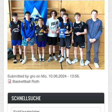
Arbeitsgemeinschaften
Klima-Projekt
Elternchor
Förderverein
Ehemalige
Schulzeitung: Der Gottfried
FÄCHER
Submitted by
gro
on Mo, 10.06.2024 - 13:56.
Baskettball Roth
Deutsch und Fremdsprachen
Ethik, Philosophie und Religion
SCHNELLSUCHE
Gesellschaftswissenschaften
Search