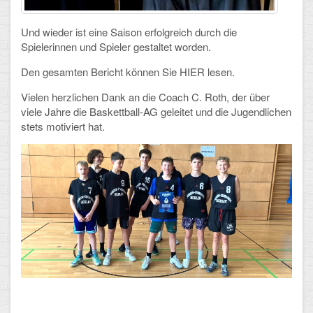
Schulalbum
Und wieder ist eine Saison erfolgreich durch die
Spielerinnen und Spieler gestaltet worden.
SCHULLEBEN
Den gesamten Bericht können Sie HIER lesen.
Kollegium
Vielen herzlichen Dank an die Coach C. Roth, der über
viele Jahre die Baskettball-AG geleitet und die Jugendlichen
Schulleitung
stets motiviert hat.
Schülervertretung
Gesamtelternvertretung
Sekretariat
Ganztagsschule
Schulsozialarbeit
Berufsorientierung