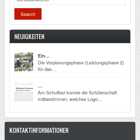
Mathematik, Informatik und Naturwissenschaften
Musische Fächer
Sport
NEUIGKEITEN
ORGANISATION
Ein…
Abitur
Die Vorplanungsphase (Leistungsphase 2)
für das…
Freistellung/Entschuldigung
Kurswahl 10. Kl.
…
Am Schulfest konnte die Schülerschaft
Umwahl 11. Kl.
mitbestimmen, welches Logo…
mPA
Wahlfächer
KONTAKTINFORMATIONEN
TERMINE