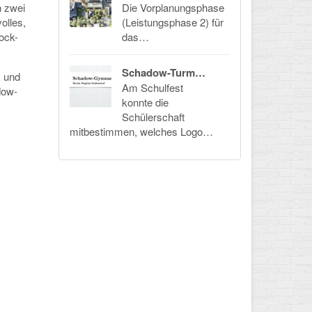
h zwei
Die Vorplanungsphase
olles,
(Leistungsphase 2) für
ock-
das…
Schadow-Turm…
k und
Am Schulfest
dow-
konnte die
Schülerschaft
mitbestimmen, welches Logo…