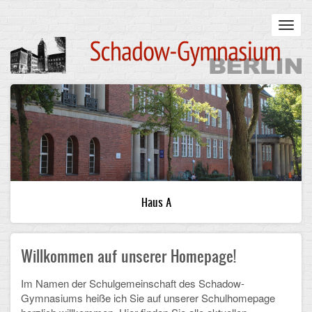
Skip
to
Toggl
main
navig
content
Main
STARTSEITE
navigation
UNSERE SCHULE
Infos zum Schulalltag
Was uns wichtig ist
Haus A
Campus
Willkommen auf unserer Homepage!
Sanierung
Schulpartnerschaft
Im Namen der Schulgemeinschaft des Schadow-
Gymnasiums heiße ich Sie auf unserer Schulhomepage
Historisches