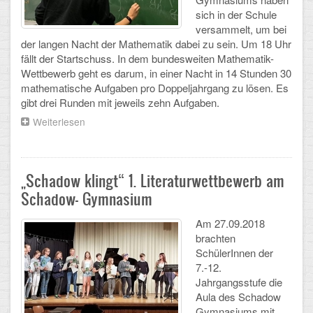
sich in der Schule
Arbeitsgemeinschaften
versammelt, um bei
der langen Nacht der Mathematik dabei zu sein. Um 18 Uhr
Klima-Projekt
fällt der Startschuss. In dem bundesweiten Mathematik-
Wettbewerb geht es darum, in einer Nacht in 14 Stunden 30
Elternchor
mathematische Aufgaben pro Doppeljahrgang zu lösen. Es
gibt drei Runden mit jeweils zehn Aufgaben.
Förderverein
Weiterlesen
über
Ehemalige
Lange
Nacht
der
Schulzeitung: Der Gottfried
Mathematik
„Schadow klingt“ 1. Literaturwettbewerb am
FÄCHER
Schadow- Gymnasium
Am 27.09.2018
Deutsch und Fremdsprachen
brachten
SchülerInnen der
Ethik, Philosophie und Religion
7.-12.
Jahrgangsstufe die
Gesellschaftswissenschaften
Aula des Schadow
Gymnasiums mit