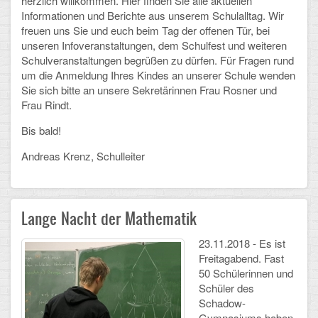
herzlich willkommen. Hier finden Sie alle aktuellen
Informationen und Berichte aus unserem Schulalltag. Wir
Schulalbum
freuen uns Sie und euch beim Tag der offenen Tür, bei
unseren Infoveranstaltungen, dem Schulfest und weiteren
Schulveranstaltungen begrüßen zu dürfen. Für Fragen rund
SCHULLEBEN
um die Anmeldung Ihres Kindes an unserer Schule wenden
Sie sich bitte an unsere Sekretärinnen Frau Rosner und
Kollegium
Frau Rindt.
Schulleitung
Bis bald!
Schülervertretung
Andreas Krenz, Schulleiter
Gesamtelternvertretung
Lange Nacht der Mathematik
Sekretariat
23.11.2018 - Es ist
Ganztagsschule
Freitagabend. Fast
50 Schülerinnen und
Schulsozialarbeit
Schüler des
Schadow-
Berufsorientierung
Gymnasiums haben