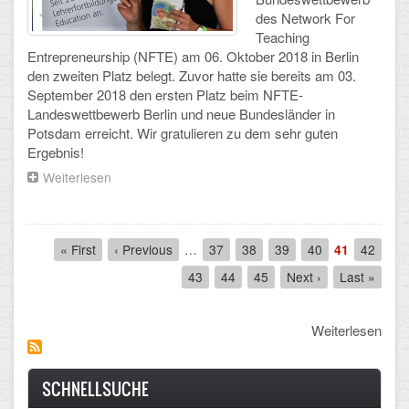
des Network For
Teaching
Entrepreneurship (NFTE) am 06. Oktober 2018 in Berlin
den zweiten Platz belegt. Zuvor hatte sie bereits am 03.
September 2018 den ersten Platz beim NFTE-
Landeswettbewerb Berlin und neue Bundesländer in
Potsdam erreicht. Wir gratulieren zu dem sehr guten
Ergebnis!
Weiterlesen
über
Cora
Schrowe
gewinnt
Pagination
2.
First
« First
Previous
‹ Previous
…
Seite
37
Seite
38
Seite
39
Seite
40
Aktuelle
41
Seite
42
Preis
page
page
Seite
Seite
43
Seite
44
Seite
45
Next
Next ›
Last
Last »
beim
page
page
Bundeswettbewerb
NFTE
Weiterlesen
für
ihre
Geschäftsidee
SCHNELLSUCHE