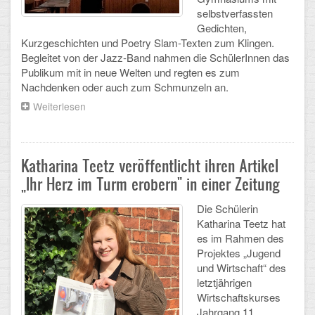
Mathematik, Informatik und Naturwissenschaften
selbstverfassten
Gedichten,
Musische Fächer
Kurzgeschichten und Poetry Slam-Texten zum Klingen.
Begleitet von der Jazz-Band nahmen die SchülerInnen das
Sport
Publikum mit in neue Welten und regten es zum
Nachdenken oder auch zum Schmunzeln an.
ORGANISATION
Weiterlesen
über
„Schadow
Abitur
klingt“
1.
Freistellung/Entschuldigung
Literaturwettbewerb
Katharina Teetz veröffentlicht ihren Artikel
am
„Ihr Herz im Turm erobern" in einer Zeitung
Schadow-
Kurswahl 10. Kl.
Gymnasium
Die Schülerin
Umwahl 11. Kl.
Katharina Teetz hat
es im Rahmen des
mPA
Projektes „Jugend
und Wirtschaft“ des
Wahlfächer
letztjährigen
Wirtschaftskurses
TERMINE
Jahrgang 11