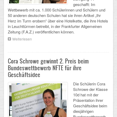
geschafft: Im
CLOUD
Wettbewerb mit ca. 1.000 Schülerinnen und Schülern und
50 anderen deutschen Schulen hat sie ihren Artikel „Ihr
Herz im Turm erobern“ über eine Hotelkette, die ihre Hotels
Lernraum Berlin
in Leuchttürmen betreibt, in der Frankfurter Allgemeinen
Zeitung (F.A.Z.) veröffentlichen können.
Nextcloud (Eigene Dateien und Tauschordner)
Weiterlesen
über
Gitlab
Katharina
Teetz
veröffentlicht
ihren
Cora Schrowe gewinnt 2. Preis beim
Artikel
Bundeswettbewerb NFTE für ihre
„Ihr
Geschäftsidee
Herz
im
Turm
Die Schülerin Cora
erobern"
Schrowe der Klasse
in
10d hat mit der
einer
Präsentation ihrer
Zeitung
Geschäftsidee beim
diesjährigen
Bundeswettbewerb