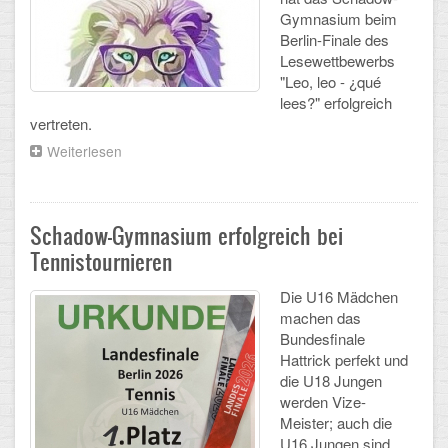
Mathematik, Informatik und Naturwissenschaften
Gymnasium beim
Berlin-Finale des
Musische Fächer
Lesewettbewerbs
"Leo, leo - ¿qué
Sport
lees?" erfolgreich
vertreten.
ORGANISATION
Weiterlesen
über
Schadow-
Abitur
Schülerin
Marie
Freistellung/Entschuldigung
erhält
Schadow-Gymnasium erfolgreich bei
3.
Tennistournieren
Preis
Kurswahl 10. Kl.
beim
Die U16 Mädchen
Vorlesewettbewerb
Umwahl 11. Kl.
machen das
Spanisch
Bundesfinale
mPA
Hattrick perfekt und
die U18 Jungen
Wahlfächer
werden Vize-
Meister; auch die
TERMINE
U16 Jungen sind