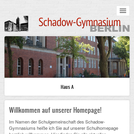
Skip
to
Toggl
main
navig
content
Main
STARTSEITE
navigation
UNSERE SCHULE
Infos zum Schulalltag
Was uns wichtig ist
Haus A
Campus
Willkommen auf unserer Homepage!
Sanierung
Schulpartnerschaft
Im Namen der Schulgemeinschaft des Schadow-
Gymnasiums heiße ich Sie auf unserer Schulhomepage
Historisches