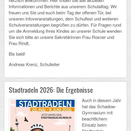
herzlich willkommen. Hier finden Sie alle aktuellen
Informationen und Berichte aus unserem Schulalltag. Wir
Schulalbum
freuen uns Sie und euch beim Tag der offenen Tür, bei
unseren Infoveranstaltungen, dem Schulfest und weiteren
Schulveranstaltungen begrüßen zu dürfen. Für Fragen rund
SCHULLEBEN
um die Anmeldung Ihres Kindes an unserer Schule wenden
Sie sich bitte an unsere Sekretärinnen Frau Rosner und
Kollegium
Frau Rindt.
Schulleitung
Bis bald!
Schülervertretung
Andreas Krenz, Schulleiter
Gesamtelternvertretung
Stadtradeln 2026: Die Ergebnisse
Sekretariat
Auch in diesem Jahr
Ganztagsschule
hat das Schadow-
Gymnasium mit
Schulsozialarbeit
beachtlichem
Einsatz beim
Berufsorientierung
Stadtradeln