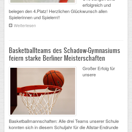
erfolgreich und
CLOUD
belegen den 4.Platz! Herzlichen Glückwunsch allen
Spielerinnen und Spielern!!
Lernraum Berlin
Weiterlesen
über
Schadow-
Nextcloud (Eigene Dateien und Tauschordner)
Gymnasium
erfolgreich
bei
Gitlab
Basketballteams des Schadow-Gymnasiums
Tennistournieren
feiern starke Berliner Meisterschaften
Großer Erfolg für
unsere
Basketballmannschaften: Alle drei Teams unserer Schule
konnten sich in diesem Schuljahr für die Allstar-Endrunde