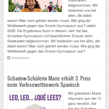
teilgenommen. Wir
Arbeitsgemeinschaften
bedanken uns bei
allen, die dabei
Klima-Projekt
waren! Was noch geklärt werden muss: Wie ging der
Wettbewerb gegen das Droste-Gymnasium aus? radeln
Elternchor
2026: Die Ergebnisse Auch in diesem Jahr hat das
Schadow-Gymnasium mit beachtlichem Einsatz beim
Förderverein
Stadtradeln teilgenommen. Wir bedanken uns bei allen, die
dabei waren! Was noch geklärt werden muss: Wie ging der
Ehemalige
Wettbewerb gegen das Droste-Gymnasium aus?
Schulzeitung: Der Gottfried
Weiterlesen
über
Stadtradeln
2026:
FÄCHER
Die
Ergebnisse
Schadow-Schülerin Marie erhält 3. Preis
Deutsch und Fremdsprachen
beim Vorlesewettbewerb Spanisch
Ethik, Philosophie und Religion
Wir gratulieren Marie
Heymann aus der 7c
Gesellschaftswissenschaften
ganz herzlich. Sie
hat das Schadow-