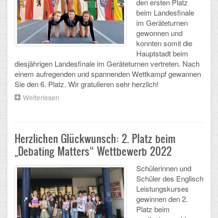
den ersten Platz
Arbeitsgemeinschaften
beim Landesfinale
im Geräteturnen
Klima-Projekt
gewonnen und
konnten somit die
Elternchor
Hauptstadt beim
diesjährigen Landesfinale im Geräteturnen vertreten. Nach
Förderverein
einem aufregenden und spannenden Wettkampf gewannen
Sie den 6. Platz. Wir gratulieren sehr herzlich!
Ehemalige
Weiterlesen
über
Erfolgreiche
Schulzeitung: Der Gottfried
Teilnahme
am
Bundesfinale
FÄCHER
Herzlichen Glückwunsch: 2. Platz beim
im
„Debating Matters“ Wettbewerb 2022
Geräteturnen!
Deutsch und Fremdsprachen
Schülerinnen und
Schüler des Englisch
Ethik, Philosophie und Religion
Leistungskurses
gewinnen den 2.
Gesellschaftswissenschaften
Platz beim