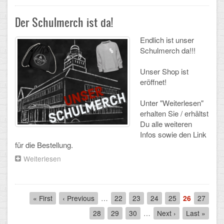
Juni
CLOUD
und
Der Schulmerch ist da!
Juli
Endlich ist unser
Lernraum Berlin
Schulmerch da!!!
Nextcloud (Eigene Dateien und Tauschordner)
Unser Shop ist
eröffnet!
Gitlab
Unter "Weiterlesen"
erhalten Sie / erhältst
Du alle weiteren
Infos sowie den Link
für die Bestellung.
Weiterlesen
über
Der
Schulmerch
ist
Pagination
da!
First
« First
Previous
‹ Previous
…
Seite
22
Seite
23
Seite
24
Seite
25
Aktuelle
26
Seite
27
page
page
Seite
Seite
28
Seite
29
Seite
30
…
Next
Next ›
Last
Last »
page
page