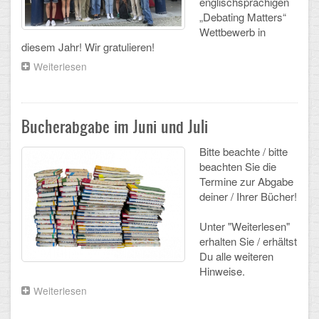
englischsprachigen
Mathematik, Informatik und Naturwissenschaften
„Debating Matters“
Wettbewerb in
Musische Fächer
diesem Jahr! Wir gratulieren!
Sport
Weiterlesen
über
Herzlichen
Glückwunsch:
ORGANISATION
2.
Platz
Bucherabgabe im Juni und Juli
Abitur
beim
„Debating
Bitte beachte / bitte
Freistellung/Entschuldigung
Matters“
beachten Sie die
Wettbewerb
Termine zur Abgabe
2022
Kurswahl 10. Kl.
deiner / Ihrer Bücher!
Umwahl 11. Kl.
Unter "Weiterlesen"
erhalten Sie / erhältst
mPA
Du alle weiteren
Hinweise.
Wahlfächer
Weiterlesen
über
Bucherabgabe
TERMINE
im