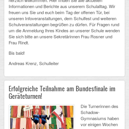
herzlich willkommen. Hier finden Sie alle aktuellen
Informationen und Berichte aus unserem Schulalltag. Wir
Schulalbum
freuen uns Sie und euch beim Tag der offenen Tür, bei
unseren Infoveranstaltungen, dem Schulfest und weiteren
Schulveranstaltungen begrüßen zu dürfen. Für Fragen rund
SCHULLEBEN
um die Anmeldung Ihres Kindes an unserer Schule wenden
Sie sich bitte an unsere Sekretärinnen Frau Rosner und
Kollegium
Frau Rindt.
Schulleitung
Bis bald!
Schülervertretung
Andreas Krenz, Schulleiter
Gesamtelternvertretung
Erfolgreiche Teilnahme am Bundesfinale im
Sekretariat
Geräteturnen!
Ganztagsschule
Die Turnerinnen des
Schulsozialarbeit
Schadow-
Gymnasiums haben
Berufsorientierung
vor einigen Wochen