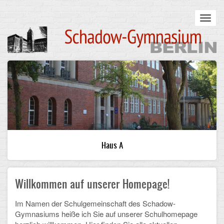
Skip
to
Toggl
main
navig
content
Main
STARTSEITE
navigation
UNSERE SCHULE
Infos zum Schulalltag
Was uns wichtig ist
Haus A
Campus
Willkommen auf unserer Homepage!
Sanierung
Schulpartnerschaft
Im Namen der Schulgemeinschaft des Schadow-
Gymnasiums heiße ich Sie auf unserer Schulhomepage
Historisches