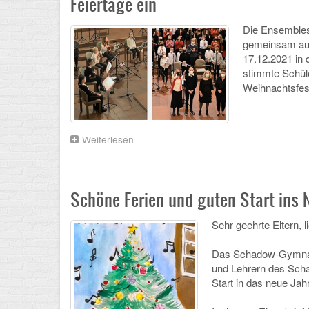
Feiertage ein
Die Ensemble
gemeinsam auf
17.12.2021 in 
stimmte Schüle
Weihnachtsfes
Weiterlesen
über
Orchesterprobenfahrt
und
ein
gelungenes
Schöne Ferien und guten Start ins N
Weihnachtskonzert
stimmte
Sehr geehrte Eltern, 
auf
die
Das Schadow-Gymnasi
Feiertage
und Lehrern des Sch
ein
Start in das neue Jahr