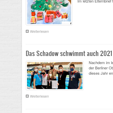
Im letzten Elternbrie
Weiterlesen
über
Schöne
Ferien
und
guten
Das Schadow schwimmt auch 2021 
Start
ins
Nachdem im le
Neue
der Berliner 
Jahr
dieses Jahr end
-
Elternbrief
der
Schulleitung
Weiterlesen
über
Das
Schadow
schwimmt