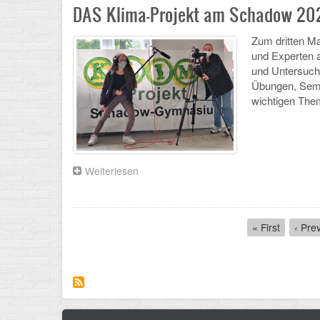
auch
DAS Klima-Projekt am Schadow 20
2021
aufs
Zum dritten Ma
Treppchen
und Experten a
und Untersuchu
Übungen, Semi
wichtigen Th
Weiterlesen
über
DAS
Klima-
Projekt
Pagination
am
First
« First
Previ
‹ Pre
Schadow
page
page
2021