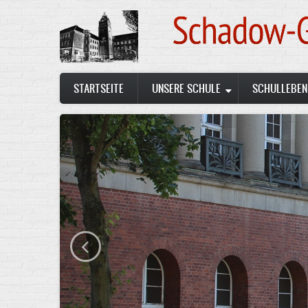
Skip
to
main
content
Main
STARTSEITE
UNSERE SCHULE
SCHULLEBEN
navigation