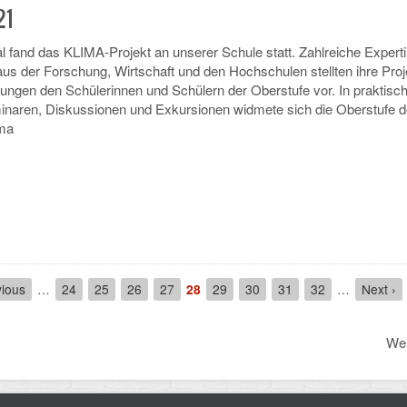
21
l fand das KLIMA-Projekt an unserer Schule statt. Zahlreiche Expert
us der Forschung, Wirtschaft und den Hochschulen stellten ihre Proj
ngen den Schülerinnen und Schülern der Oberstufe vor. In praktisc
naren, Diskussionen und Exkursionen widmete sich die Oberstufe 
ema
ous
vious
…
Seite
24
Seite
25
Seite
26
Seite
27
Aktuelle
28
Seite
29
Seite
30
Seite
31
Seite
32
…
Next
Next ›
Seite
page
Wei